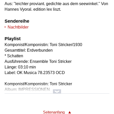
Aus: "leichter proviant. gedichte aus dem seewinkel." Von
Hannes Vyoral. edition lex liszt.
Sendereihe
Nachtbilder
Playlist
Komponist/Komponistin: Toni Stricker/1930
Gesamttitel: Erdverbunden
* Schatten
Ausführende: Ensemble Toni Stricker
Länge: 03:10 min
Label: OK Musica 78.23573 OCD
Komponist/Komponistin: Toni Stricker
Album: IMPRESSIONEN
Titel: Welke Rose/instr.
Ausführende: Toni Stricker Trio /instr.
Solist/Solistin: Toni Stricker /Violine
Länge: 04:15 min
Seitenanfang