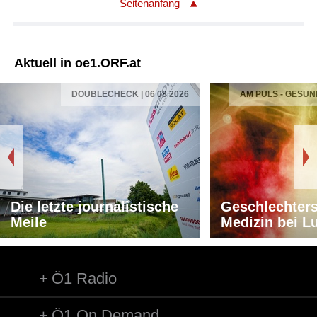
Seitenanfang
Aktuell in oe1.ORF.at
DOUBLECHECK | 06 08 2026
AM PULS - GESUN
Die letzte journalistische
Geschlechters
Meile
Medizin bei L
Ö1 Radio
Ö1 On Demand