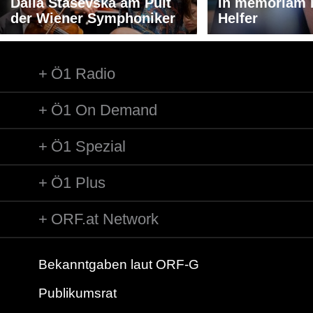
Dalia Stasevska am Pult
In memoriam 
der Wiener Symphoniker
Helfer
Ö1 Radio
Ö1 On Demand
Ö1 Spezial
Ö1 Plus
ORF.at Network
Bekanntgaben laut ORF-G
Publikumsrat