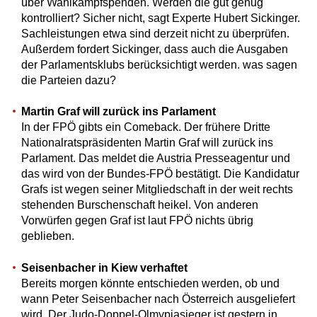
über Wahlkampfspenden. Werden die gut genug
kontrolliert? Sicher nicht, sagt Experte Hubert Sickinger.
Sachleistungen etwa sind derzeit nicht zu überprüfen.
Außerdem fordert Sickinger, dass auch die Ausgaben
der Parlamentsklubs berücksichtigt werden. was sagen
die Parteien dazu?
Martin Graf will zurück ins Parlament
In der FPÖ gibts ein Comeback. Der frühere Dritte
Nationalratspräsidenten Martin Graf will zurück ins
Parlament. Das meldet die Austria Presseagentur und
das wird von der Bundes-FPÖ bestätigt. Die Kandidatur
Grafs ist wegen seiner Mitgliedschaft in der weit rechts
stehenden Burschenschaft heikel. Von anderen
Vorwürfen gegen Graf ist laut FPÖ nichts übrig
geblieben.
Seisenbacher in Kiew verhaftet
Bereits morgen könnte entschieden werden, ob und
wann Peter Seisenbacher nach Österreich ausgeliefert
wird. Der Judo-Doppel-Olmypiasieger ist gestern in