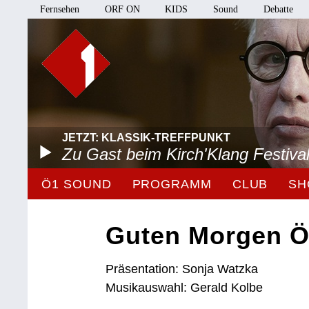
Fernsehen
ORF ON
KIDS
Sound
Debatte
JETZT: KLASSIK-TREFFPUNKT
Zu Gast beim Kirch'Klang Festiva
Ö1 SOUND
PROGRAMM
CLUB
SH
Guten Morgen Ö
Präsentation: Sonja Watzka
Musikauswahl: Gerald Kolbe