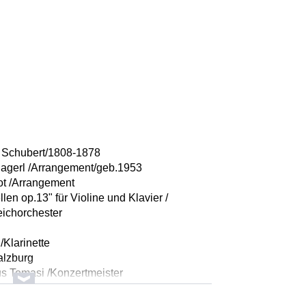
 Schubert/1808-1878
chagerl /Arrangement/geb.1953
lot /Arrangement
llen op.13" für Violine und Klavier /
eichorchester
/Klarinette
alzburg
s Tomasi /Konzertmeister
772