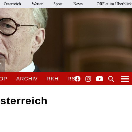
Österreich
Wetter
Sport
News
ORF.at im Überblick
l
OP
ARCHIV
RKH
RSO
sterreich