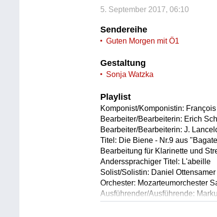
5. September 2017, 06:10
Sendereihe
Guten Morgen mit Ö1
Gestaltung
Sonja Watzka
Playlist
Komponist/Komponistin: François
Bearbeiter/Bearbeiterin: Erich S
Bearbeiter/Bearbeiterin: J. Lance
Titel: Die Biene - Nr.9 aus "Bagate
Bearbeitung für Klarinette und Str
Anderssprachiger Titel: L'abeille
Solist/Solistin: Daniel Ottensamer 
Orchester: Mozarteumorchester S
Ausführender/Ausführende: Marku
Länge: 01:22 min
Label: Sony Classical 88875010