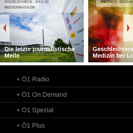
DOUBLECHECK - DAS Ö1
AM PULS - GESUN
MEDIENMAGAZIN
Die letzte journalistische
Geschlechters
Meile
Medizin bei L
Ö1 Radio
Ö1 On Demand
Ö1 Spezial
Ö1 Plus