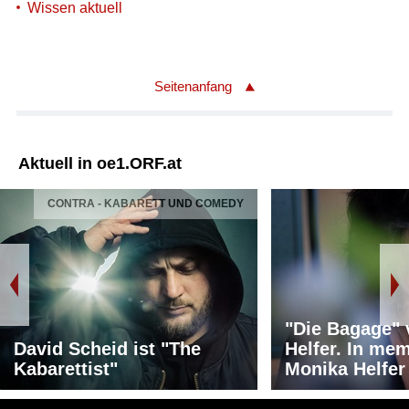
Wissen aktuell
Seitenanfang
Aktuell in oe1.ORF.at
CONTRA - KABARETT UND COMEDY
"Die Bagage"
David Scheid ist "The
Helfer. In me
Kabarettist"
Monika Helfer