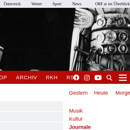
Österreich
Wetter
Sport
News
ORF.at im Überblick
OP
ARCHIV
RKH
RSO
Gestern
Heute
Morg
Musik
Kultur
Journale