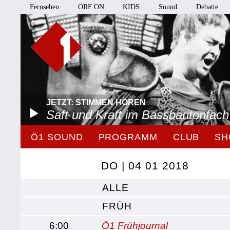
Fernsehen
ORF ON
KIDS
Sound
Debatte
JETZT: STIMMEN HÖREN
Saft und Kraft im Bassbaritonfach
Ö1 SOUND
PROGRAMM
CLUB
SH
DO | 04 01 2018
ALLE
FRÜH
6:00
Ö1 Frühjournal