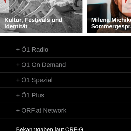
Kultur, Festivals und
Milena Michik
Identität
Sommergespr
Ö1 Radio
Ö1 On Demand
Ö1 Spezial
Ö1 Plus
ORF.at Network
Bekanntgaben laut ORF-G