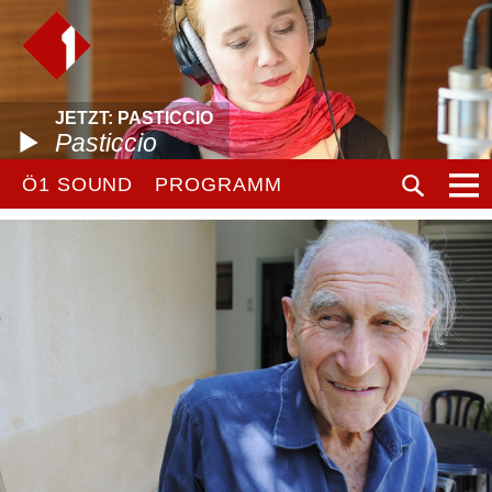
JETZT: PASTICCIO
Pasticcio
Ö1 SOUND
PROGRAMM