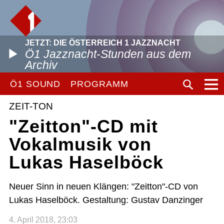
JETZT: DIE ÖSTERREICH 1 JAZZNACHT
Ö1 Jazznacht-Stunden aus dem
Archiv
Ö1 SOUND
PROGRAMM
ZEIT-TON
"Zeitton"-CD mit
Vokalmusik von
Lukas Haselböck
Neuer Sinn in neuen Klängen: "Zeitton"-CD von
Lukas Haselböck. Gestaltung: Gustav Danzinger
4. April 2018, 23:03