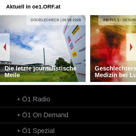
Aktuell in oe1.ORF.at
DOUBLECHECK | 06 08 2026
AM PULS - GESUN
Die letzte journalistische
Geschlechters
Meile
Medizin bei L
Ö1 Radio
Ö1 On Demand
Ö1 Spezial