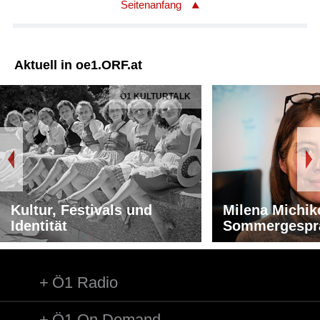
Seitenanfang
Aktuell in oe1.ORF.at
Ö1 KULTURTALK
Kultur, Festivals und
Milena Michik
Identität
Sommergespr
Ö1 Radio
Ö1 On Demand