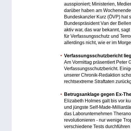
ausspioniert; Ministerien, Medie
darüber haben am Wochenende d
Bundeskanzler Kurz (ÖVP) hat sic
Bundespräsident Van der Bellen
aktiv war, das war bekannt, sag
für Verfassungsschutz und Terr
allerdings nicht, wie er im Morge
Verfassungsschutzbericht lieg
Am Vormittag präsentiert Peter G
Verfassungsschutzbericht. Eini
unserer Chronik-Redaktion scho
rechtsextreme Straftaten zurüc
Betrugsanklage gegen Ex-The
Elizabeth Holmes galt bis vor 
und jüngste Self-Made-Milliardä
das Laborunternehmen Theranos
revolutionieren - nur wenige Tr
verschiedene Tests durchführen