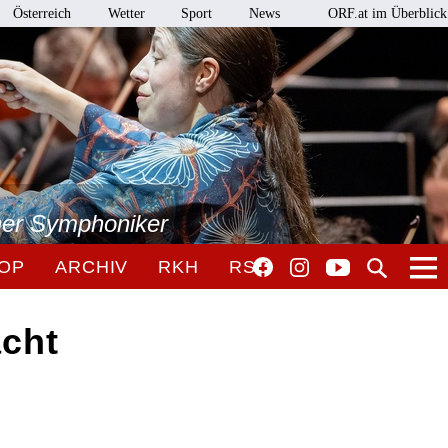
Österreich
Wetter
Sport
News
ORF.at im Überblick
ner Symphoniker
OP
ARCHIV
RKH
RSO
acht