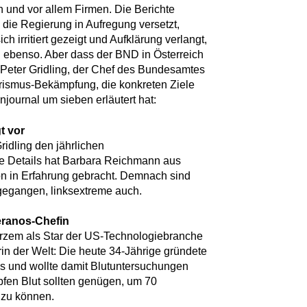
n und vor allem Firmen. Die Berichte
ie Regierung in Aufregung versetzt,
h irritiert gezeigt und Aufklärung verlangt,
 ebenso. Aber dass der BND in Österreich
t Peter Gridling, der Chef des Bundesamtes
orismus-Bekämpfung, die konkreten Ziele
njournal um sieben erläutert hat:
t vor
ridling den jährlichen
ge Details hat Barbara Reichmann aus
n in Erfahrung gebracht. Demnach sind
kgegangen, linksextreme auch.
ranos-Chefin
kurzem als Star der US-Technologiebranche
rin der Welt: Die heute 34-Jährige gründete
 und wollte damit Blutuntersuchungen
opfen Blut sollten genügen, um 70
 zu können.