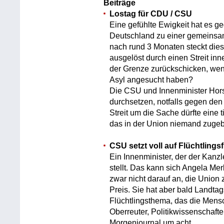
Beiträge
Lostag für CDU / CSU
Eine gefühlte Ewigkeit hat es g
Deutschland zu einer gemeinsam
nach rund 3 Monaten steckt dies
ausgelöst durch einen Streit inn
der Grenze zurückschicken, we
Asyl angesucht haben?
Die CSU und Innenminister Hors
durchsetzen, notfalls gegen den
Streit um die Sache dürfte eine
das in der Union niemand zugeb
CSU setzt voll auf Flüchtlings
Ein Innenminister, der der Kanzl
stellt. Das kann sich Angela Mer
zwar nicht darauf an, die Union
Preis. Sie hat aber bald Landta
Flüchtlingsthema, das die Mens
Oberreuter, Politikwissenschafte
Morgenjournal um acht.