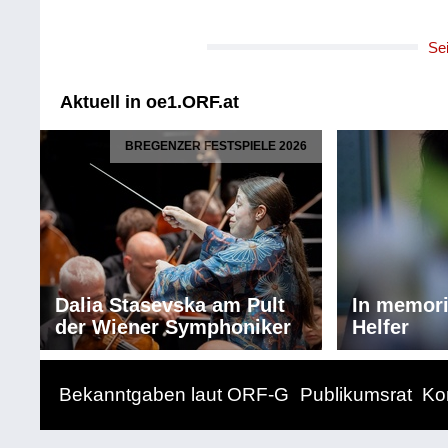
Se
Aktuell in oe1.ORF.at
BREGENZER FESTSPIELE 2026
Dalia Stasevska am Pult
In memor
der Wiener Symphoniker
Helfer
Bekanntgaben laut ORF-G
Publikumsrat
Ko