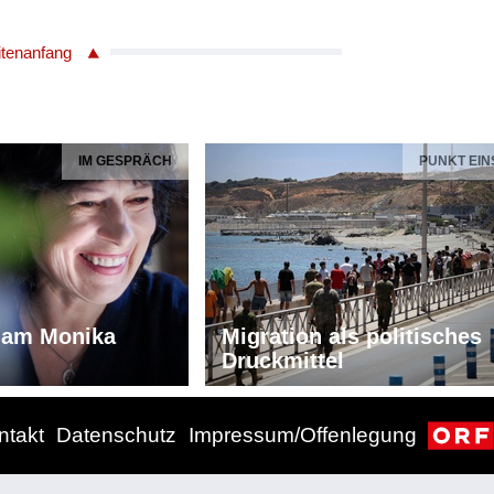
itenanfang
IM GESPRÄCH
PUNKT EIN
iam Monika
Migration als politisches
Druckmittel
ntakt
Datenschutz
Impressum/Offenlegung