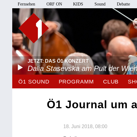
Fernsehen
ORF ON
KIDS
Sound
Debatte
JETZT: DAS Ö1 KONZERT
Dalia Stasevska am Pult der Wie
Ö1 SOUND
PROGRAMM
CLUB
SH
Ö1 Journal um 
18. Juni 2018, 08:00