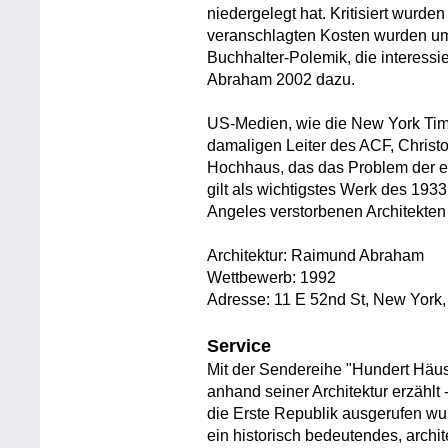
niedergelegt hat. Kritisiert wurde
veranschlagten Kosten wurden ums
Buchhalter-Polemik, die interessi
Abraham 2002 dazu.
US-Medien, wie die New York Ti
damaligen Leiter des ACF, Christ
Hochhaus, das das Problem der ex
gilt als wichtigstes Werk des 193
Angeles verstorbenen Architekte
Architektur: Raimund Abraham
Wettbewerb: 1992
Adresse: 11 E 52nd St, New York
Service
Mit der Sendereihe "Hundert Häus
anhand seiner Architektur erzähl
die Erste Republik ausgerufen wur
ein historisch bedeutendes, arch