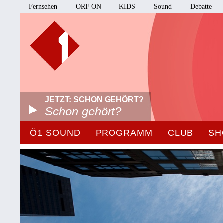
Fernsehen
ORF ON
KIDS
Sound
Debatte
JETZT: SCHON GEHÖRT?
Schon gehört?
Ö1 SOUND
PROGRAMM
CLUB
SH