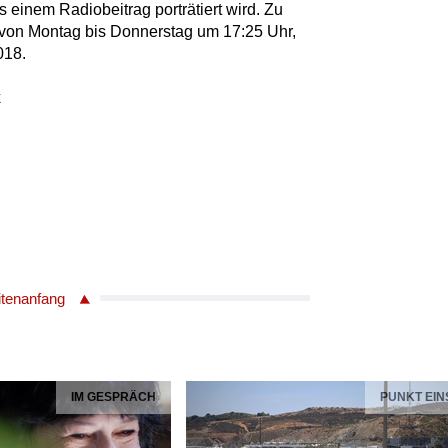
 einem Radiobeitrag porträtiert wird. Zu
e von Montag bis Donnerstag um 17:25 Uhr,
018.
k
itenanfang
IM GESPRÄCH
PUNKT EIN