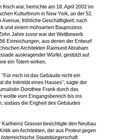
frisch war, herrschte am 18. April 2002 im
ischen Kulturforum in New York, an der 52.
 Avenue, fröhliche Geschäftigkeit: nach
ack und einem mühsamen Bauprozess
 Zehn Jahre zuvor war der Wettbewerb
56 Einreichungen, aus denen der Entwurf
ichischen Architekten Raimund Abraham
ssade auskragender Würfel, gestützt auf
wie ein Totem wirken.
. "Für mich ist das Gebäude nicht ein
t die Intimität eines Hauses", sagte der
ournalistin Dorothee Frank durch das
ich wollte vom Eingangsbereich bis ins
n, sodass die Engheit des Gebäudes
 Karlheinz Grasser besichtigte den Neubau
Kritik am Architekten, der aus Protest gegen
 österreichische Staatsbürgerschaft