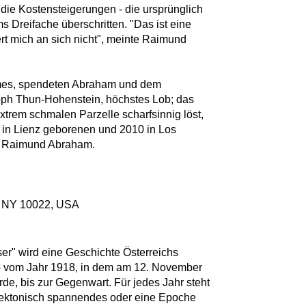
n die Kostensteigerungen - die ursprünglich
 Dreifache überschritten. "Das ist eine
ert mich an sich nicht", meinte Raimund
mes, spendeten Abraham und dem
oph Thun-Hohenstein, höchstes Lob; das
trem schmalen Parzelle scharfsinnig löst,
3 in Lienz geborenen und 2010 in Los
n Raimund Abraham.
, NY 10022, USA
er" wird eine Geschichte Österreichs
t - vom Jahr 1918, in dem am 12. November
de, bis zur Gegenwart. Für jedes Jahr steht
itektonisch spannendes oder eine Epoche