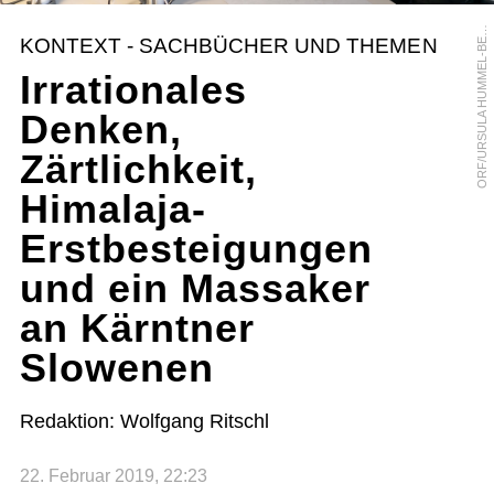
R
F
/
U
R
S
U
L
A
H
U
M
M
E
L
-
B
R
G
E
O
R
KONTEXT - SACHBÜCHER UND THEMEN
E
Irrationales
Denken,
Zärtlichkeit,
Himalaja-
Erstbesteigungen
und ein Massaker
an Kärntner
Slowenen
Redaktion: Wolfgang Ritschl
22. Februar 2019, 22:23