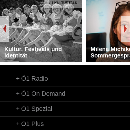
Ö1 KULTURTALK
Kultur, Festivals und
Milena Michik
Identität
Sommergespr
Ö1 Radio
Ö1 On Demand
Ö1 Spezial
Ö1 Plus