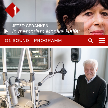
JETZT: GEDANKEN
In memoriam Monika Helfer
Ö1 SOUND
PROGRAMM