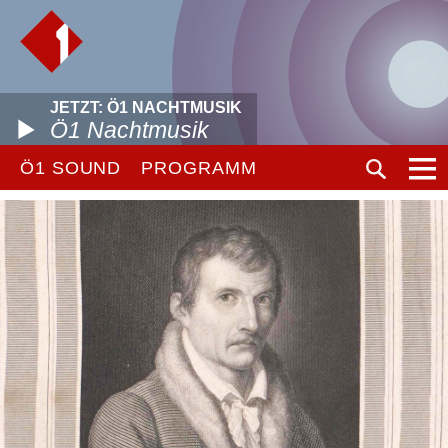
JETZT: Ö1 NACHTMUSIK
Ö1 Nachtmusik
Ö1 SOUND
PROGRAMM