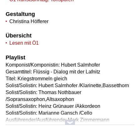
Gestaltung
Christina Höfferer
Übersicht
Lesen mit Ö1
Playlist
Komponist/Komponistin: Hubert Salmhofer
Gesamttitel: Flüssig - Dialog mit der Lafnitz
Titel: Kriegstrommeln gleich
Solist/Solistin: Hubert Salmhofer /Klarinette,Bassetthorn
Solist/Solistin: Thomas Nothbauer
/Sopransaxophon,Altsaxophon
Solist/Solistin: Heinz Grünauer /Akkordeon
Solist/Solistin: Marianne Gansch /Cello
Ausführender/Ausführende: Mark Zimmermann
Ausführender/Ausführende: Gerald Holler /Originalton der
Lafnitz