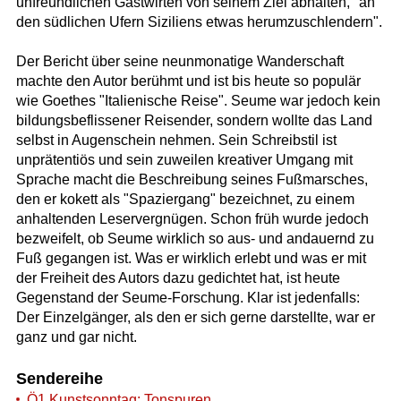
unfreundlichen Gastwirten von seinem Ziel abhalten, "an
den südlichen Ufern Siziliens etwas herumzuschlendern".
Der Bericht über seine neunmonatige Wanderschaft
machte den Autor berühmt und ist bis heute so populär
wie Goethes "Italienische Reise". Seume war jedoch kein
bildungsbeflissener Reisender, sondern wollte das Land
selbst in Augenschein nehmen. Sein Schreibstil ist
unprätentiös und sein zuweilen kreativer Umgang mit
Sprache macht die Beschreibung seines Fußmarsches,
den er kokett als "Spaziergang" bezeichnet, zu einem
anhaltenden Leservergnügen. Schon früh wurde jedoch
bezweifelt, ob Seume wirklich so aus- und andauernd zu
Fuß gegangen ist. Was er wirklich erlebt und was er mit
der Freiheit des Autors dazu gedichtet hat, ist heute
Gegenstand der Seume-Forschung. Klar ist jedenfalls:
Der Einzelgänger, als den er sich gerne darstellte, war er
ganz und gar nicht.
Sendereihe
Ö1 Kunstsonntag: Tonspuren