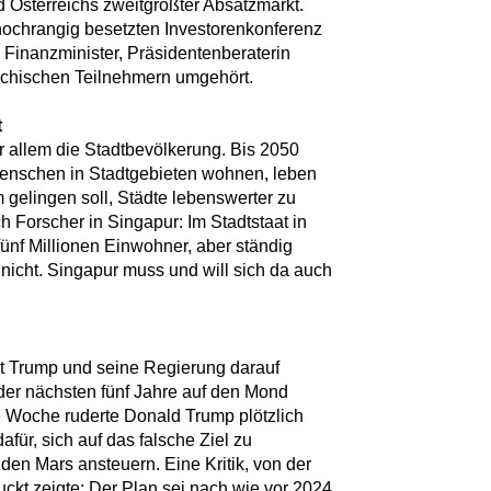
 Österreichs zweitgrößter Absatzmarkt.
 hochrangig besetzten Investorenkonferenz
 Finanzminister, Präsidentenberaterin
eichischen Teilnehmern umgehört.
t
r allem die Stadtbevölkerung. Bis 2050
Menschen in Stadtgebieten wohnen, leben
 gelingen soll, Städte lebenswerter zu
h Forscher in Singapur: Im Stadtstaat in
fünf Millionen Einwohner, aber ständig
 nicht. Singapur muss und will sich da auch
 Trump und seine Regierung darauf
der nächsten fünf Jahre auf den Mond
 Woche ruderte Donald Trump plötzlich
afür, sich auf das falsche Ziel zu
 den Mars ansteuern. Eine Kritik, von der
uckt zeigte: Der Plan sei nach wie vor 2024