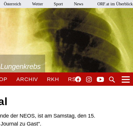
Österreich
Wetter
Sport
News
ORF.at im Überblick
i Lungenkrebs
OP
ARCHIV
RKH
RSO
al
zende der NEOS, ist am Samstag, den 15.
 Journal zu Gast".