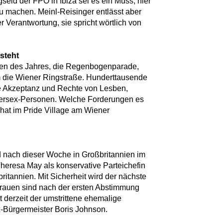
eid der FPÖ in Ibiza sei es ein Muss, hier
u machen. Meinl-Reisinger entlässt aber
Verantwortung, sie spricht wörtlich von
steht
nen des Jahres, die Regenbogenparade,
m die Wiener Ringstraße. Hunderttausende
ie Akzeptanz und Rechte von Lesben,
tersex-Personen. Welche Forderungen es
hat im Pride Village am Wiener
 nach dieser Woche in Großbritannien im
eresa May als konservative Parteichefin
ritannien. Mit Sicherheit wird der nächste
rauen sind nach der ersten Abstimmung
 derzeit der umstrittene ehemalige
-Bürgermeister Boris Johnson.