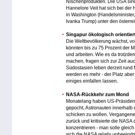
Nischenprodukten. Die USA sind
Hannelore Veit hat sich bei der
in Washington (Handelsminister,
Ivanka Trump) unter den österr
Singapur ökologisch orientier
Die Weltbevölkerung wächst, vo
könnten bis zu 75 Prozent der 
und arbeiten. Wie es da trotzdem
machen, fragen sich zur Zeit auc
Südostasien leben derzeit rund 
werden es mehr - der Platz aber
einiges einfallen lassen.
NASA-Rückkehr zum Mond
Monatelang haben US-Präsident
gepocht, Astronauten innerhalb 
schicken zu wollen. Vergangene
zurück und kritisierte die NASA d
konzentrieren - man solle gleich
sich die NASA relativ unbeeindr