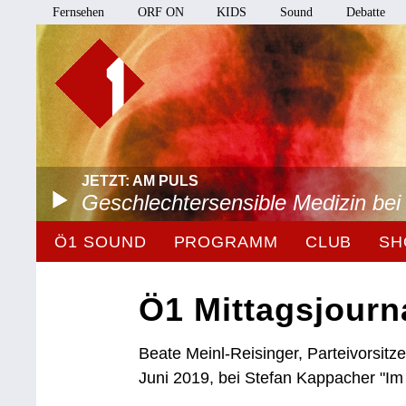
Fernsehen
ORF ON
KIDS
Sound
Debatte
JETZT: AM PULS
Geschlechtersensible Medizin be
Ö1 SOUND
PROGRAMM
CLUB
SH
Ö1 Mittagsjourn
Beate Meinl-Reisinger, Parteivorsit
Juni 2019, bei Stefan Kappacher "Im