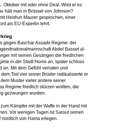
31. Oktober mit oder ohne Deal. Wird er es
as hält man in Brüssel von Johnson?
mit Heidrun Maurer gesprochen, einer
ford als EU-Expertin lehrt.
rkrieg
des gegen Baschar Assads Regime: der
Jugendnationalmannschaft Abdel Basset al-
ähriger mit seinen Gesängen die friedlichen
me in der Stadt Homs an, später schloss
nd an. Mit dem Gefühl verraten und
dem Tod vier seiner Brüder radikalisierte er
 dem Muster vieler andere seiner
as Regime friedlich stürzen wollten, die
rieg gezwungen wurden.
 zum Kämpfer mit der Waffe in der Hand mit
önen. Vor wenigen Tagen ist Sarout seinen
 nördlich von Hama erlegen.