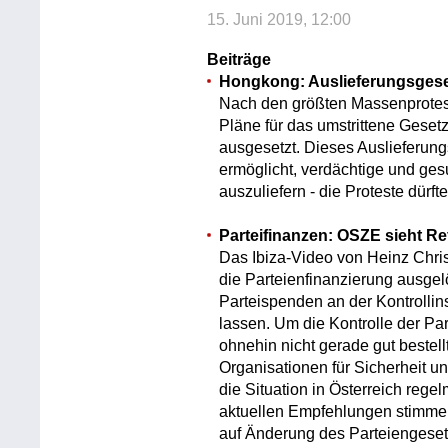
15. Juni 2019, 12:00
Beiträge
Hongkong: Auslieferungsgeset
Nach den größten Massenprotes
Pläne für das umstrittene Gesetz
ausgesetzt. Dieses Auslieferu
ermöglicht, verdächtige und ge
auszuliefern - die Proteste dürft
Parteifinanzen: OSZE sieht R
Das Ibiza-Video von Heinz Chris
die Parteienfinanzierung ausgelö
Parteispenden an der Kontrolli
lassen. Um die Kontrolle der Par
ohnehin nicht gerade gut bestel
Organisationen für Sicherheit 
die Situation in Österreich regel
aktuellen Empfehlungen stimmen 
auf Änderung des Parteiengesetz