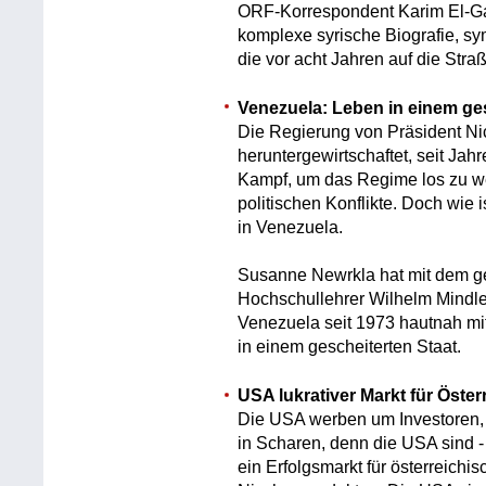
ORF-Korrespondent Karim El-Ga
komplexe syrische Biografie, sy
die vor acht Jahren auf die Stra
Venezuela: Leben in einem ges
Die Regierung von Präsident N
heruntergewirtschaftet, seit Jahr
Kampf, um das Regime los zu we
politischen Konflikte. Doch wie 
in Venezuela.
Susanne Newrkla hat mit dem ge
Hochschullehrer Wilhelm Mindler 
Venezuela seit 1973 hautnah mit
in einem gescheiterten Staat.
USA lukrativer Markt für Öster
Die USA werben um Investoren,
in Scharen, denn die USA sind -
ein Erfolgsmarkt für österreich