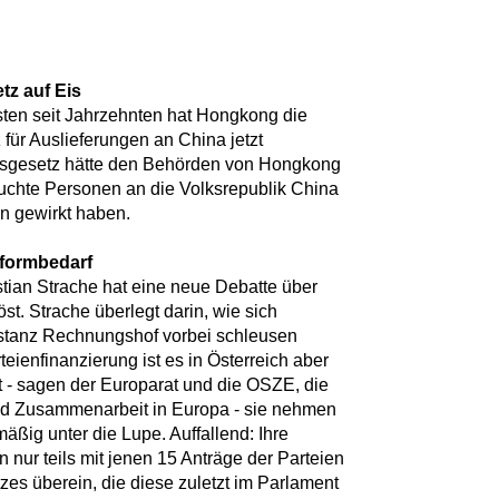
z auf Eis
ten seit Jahrzehnten hat Hongkong die
 für Auslieferungen an China jetzt
ngsgesetz hätte den Behörden von Hongkong
suchte Personen an die Volksrepublik China
en gewirkt haben.
eformbedarf
tian Strache hat eine neue Debatte über
st. Strache überlegt darin, wie sich
nstanz Rechnungshof vorbei schleusen
teienfinanzierung ist es in Österreich aber
lt - sagen der Europarat und die OSZE, die
und Zusammenarbeit in Europa - sie nehmen
mäßig unter die Lupe. Auffallend: Ihre
nur teils mit jenen 15 Anträge der Parteien
es überein, die diese zuletzt im Parlament