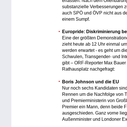
erlassen. Nach dem Offenbarungs
substanzielle Verbesserungen z
auch SPÖ und ÖVP nicht aus der 
einem Sumpf.
Europride: Diskriminierung be
Eine der größten Demonstratio
zieht heute ab 12 Uhr einmal u
werden erwartet - es geht um d
Schwulen, Transgender- und In
gibt – ORF-Reporter Max Bauer 
Rathausplatz nachgefragt:
Boris Johnson und die EU
Nur noch sechs Kandidaten sind
Rennen um die Nachfolge von Th
und Premierministerin von Großb
Premier ein Mann, denn beide F
ausgeschieden. Ganz vorne liegt
Außenminister und Londoner Ex