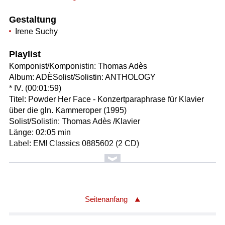
Gestaltung
Irene Suchy
Playlist
Komponist/Komponistin: Thomas Adès
Album: ADÈSolist/Solistin: ANTHOLOGY
* IV. (00:01:59)
Titel: Powder Her Face - Konzertparaphrase für Klavier
über die gln. Kammeroper (1995)
Solist/Solistin: Thomas Adès /Klavier
Länge: 02:05 min
Label: EMI Classics 0885602 (2 CD)
Komponist/Komponistin: Thomas Adès
Album: ADÈSolist/Solistin: ANTHOLOGY
* II. (00:01:23)
Titel: Powder Her Face - Konzertparaphrase für Klavier
Seitenanfang
über die gln. Kammeroper (1995)
Solist/Solistin: Thomas Adès /Klavier