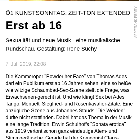
AFP/FRANK PERRY
Ö1 KUNSTSONNTAG: ZEIT-TON EXTENDED
Erst ab 16
Sexualität und neue Musik - eine musikalische
Rundschau. Gestaltung: Irene Suchy
7. Juli 2019, 22:08
Die Kammeroper "Powder her Face" von Thomas Ades
darf ein Publikum erst ab 16 Jahren sehen, eine so heiße
wie witzige Schaumbad-Sex-Szene stellt die Frage, was
Erwachsenen-gerecht ist. Und wie klingt Sex bei Ades:
Tango, Menuett, Siegfried- und Rosenkavalier-Zitate. Eine
anzügliche Szene aus Johannes Stauds "Die Weiden"
durfte nicht stattfinden. Dabei hat das Thema in der Musik
eine lange Tradition: Erwin Schulhoffs "Sonata erotica"
aus 1919 vertont schon ganz eindeutige Atem- und
Stimmgeräusche. Gerade hat der Komponist Claus-