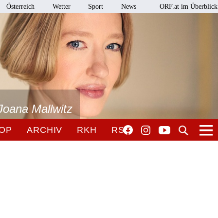
Österreich
Wetter
Sport
News
ORF.at im Überblick
Joana Mallwitz
OP
ARCHIV
RKH
RSO