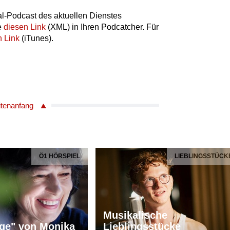
l-Podcast des aktuellen Dienstes
e
diesen Link
(XML) in Ihren Podcatcher. Für
n Link
(iTunes).
itenanfang
Ö1 HÖRSPIEL
LIEBLINGSSTÜCK
Musikalische
ge" von Monika
Lieblingsstücke