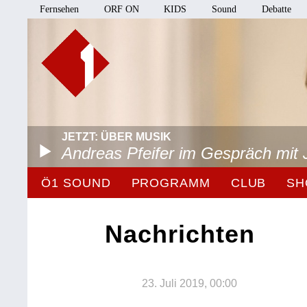
Fernsehen
ORF ON
KIDS
Sound
Debatte
JETZT: ÜBER MUSIK
Andreas Pfeifer im Gespräch mit 
Ö1 SOUND
PROGRAMM
CLUB
SH
Nachrichten
23. Juli 2019, 00:00