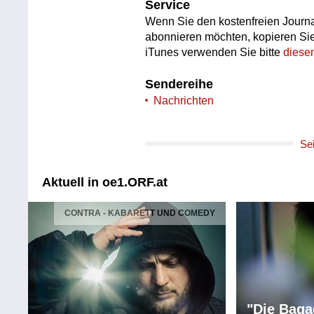
Service
Wenn Sie den kostenfreien Journa
abonnieren möchten, kopieren Si
iTunes verwenden Sie bitte
diese
Sendereihe
Nachrichten
Se
Aktuell in oe1.ORF.at
CONTRA - KABARETT UND COMEDY
"Die Baga