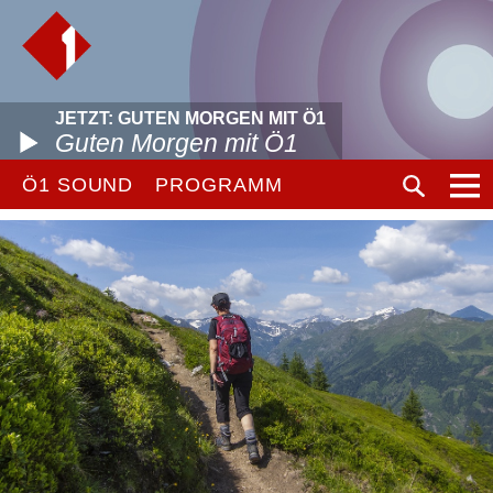
JETZT: GUTEN MORGEN MIT Ö1
Guten Morgen mit Ö1
Ö1 SOUND
PROGRAMM