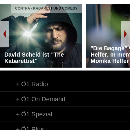
CONTRA - KABARETT UND COMEDY
"Die Bagage"
David Scheid ist "The
Helfer. In me
Kabarettist"
Monika Helfer
Ö1 Radio
Ö1 On Demand
Ö1 Spezial
Ö1 Plus