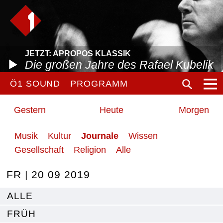
JETZT: APROPOS KLASSIK
Die großen Jahre des Rafael Kubelik
Ö1 SOUND
PROGRAMM
Gestern
Heute
Morgen
Musik
Kultur
Journale
Wissen
Gesellschaft
Religion
Alle
FR | 20 09 2019
ALLE
FRÜH