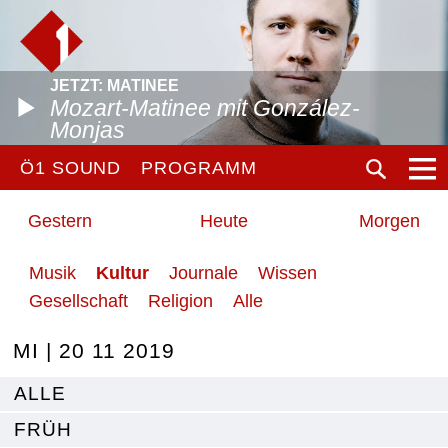
JETZT: MATINEE
Mozart-Matinee mit González-
Monjas
Ö1 SOUND
PROGRAMM
Gestern
Heute
Morgen
Musik
Kultur
Journale
Wissen
Gesellschaft
Religion
Alle
MI | 20 11 2019
ALLE
FRÜH