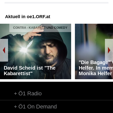
Aktuell in oe1.ORF.at
CONTRA - KABARETT UND COMEDY
"Die Bagage"
David Scheid ist "The
Helfer. In me
Kabarettist"
Monika Helfer
Ö1 Radio
Ö1 On Demand