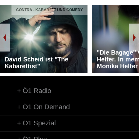
CONTRA - KABARETT UND COMEDY
"Die Bagage"
David Scheid ist "The
Helfer. In me
Kabarettist"
Monika Helfer
Ö1 Radio
Ö1 On Demand
Ö1 Spezial