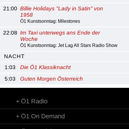
21:00
Billie Holidays "Lady in Satin" von
1958
Ö1 Kunstsonntag: Milestones
22:08
Im Taxi unterwegs ans Ende der
Woche
Ö1 Kunstsonntag: Jet Lag All Stars Radio Show
NACHT
1:03
Die Ö1 Klassiknacht
5:03
Guten Morgen Österreich
Ö1 Radio
Ö1 On Demand