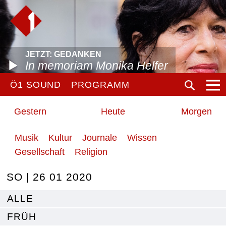
JETZT: GEDANKEN
In memoriam Monika Helfer
Ö1 SOUND
PROGRAMM
Gestern
Heute
Morgen
Musik
Kultur
Journale
Wissen
Gesellschaft
Religion
SO | 26 01 2020
ALLE
FRÜH