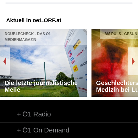
Aktuell in oe1.ORF.at
DOUBLECHECK - DAS Ö1
AM PULS - GESUN
MEDIENMAGAZIN
Die letzte journalistische
Geschlechters
Meile
Medizin bei L
Ö1 Radio
Ö1 On Demand