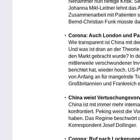
Nehammer nun heftige Kritik. S
Johanna Mikl-Leitner lehnt das A
Zusammenarbeit mit Patienten st
Bernd-Christian Funk müsste da
Corona: Auch London und Pari
Wie transparent ist China mit
Und was ist dran an der Theori
den Markt gebracht wurde? In d
mittlerweile verschwundener Inv
berichtet hat, wieder hoch. US-P
von Anfang an für mangelnde Tr
Großbritannien und Frankreich 
China weist Vertuschungsvor
China ist mit immer mehr intern
konfrontiert. Peking weist die V
haben. Das Regime beschwört d
Korrespondent Josef Dollinger.
Corona: Ruf nach Lockerungen