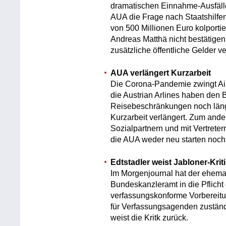
dramatischen Einnahme-Ausfälle
AUA die Frage nach Staatshilf
von 500 Millionen Euro kolporti
Andreas Matthä nicht bestätigen
zusätzliche öffentliche Gelder v
AUA verlängert Kurzarbeit
Die Corona-Pandemie zwingt Air
die Austrian Arlines haben den Be
Reisebeschränkungen noch länge
Kurzarbeit verlängert. Zum ande
Sozialpartnern und mit Vertreter
die AUA weder neu starten noc
Edtstadler weist Jabloner-Krit
Im Morgenjournal hat der ehema
Bundeskanzleramt in die Pflicht
verfassungskonforme Vorbereitun
für Verfassungsagenden zuständ
weist die Kritk zurück.