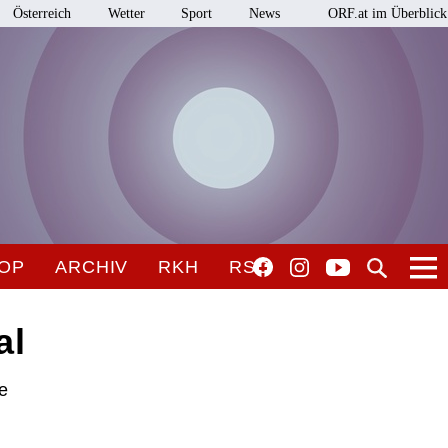
Österreich
Wetter
Sport
News
ORF.at im Überblick
OP
ARCHIV
RKH
RSO
al
he