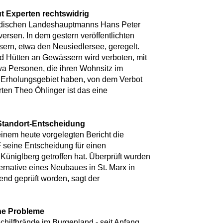
t Experten rechtswidrig
ndischen Landeshauptmanns Hans Peter
oversen. In dem gestern veröffentlichten
ssern, etwa den Neusiedlersee, geregelt.
 Hütten an Gewässern wird verboten, mit
a Personen, die ihren Wohnsitz im
 Erholungsgebiet haben, von dem Verbot
en Theo Öhlinger ist das eine
Standort-Entscheidung
einem heute vorgelegten Bericht die
seine Entscheidung für einen
üniglberg getroffen hat. Überprüft wurden
ernative eines Neubaues in St. Marx in
end geprüft worden, sagt der
che Probleme
chilfbrände im Burgenland - seit Anfang