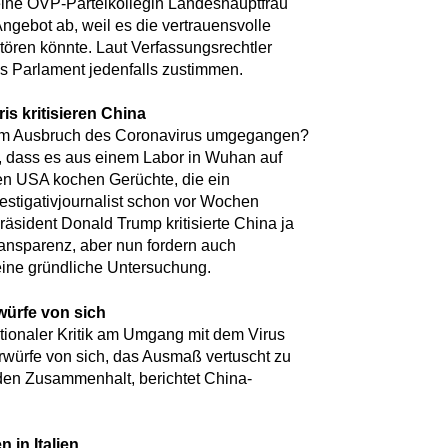
eine ÖVP-Parteikollegin Landeshauptfrau
ngebot ab, weil es die vertrauensvolle
ören könnte. Laut Verfassungsrechtler
s Parlament jedenfalls zustimmen.
s kritisieren China
 dem Ausbruch des Coronavirus umgegangen?
e, dass es aus einem Labor in Wuhan auf
en USA kochen Gerüchte, die ein
estigativjournalist schon vor Wochen
räsident Donald Trump kritisierte China ja
ansparenz, aber nun fordern auch
eine gründliche Untersuchung.
würfe von sich
ationaler Kritik am Umgang mit dem Virus
orwürfe von sich, das Ausmaß vertuscht zu
en Zusammenhalt, berichtet China-
 in Italien