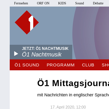
Fernsehen
ORF ON
KIDS
Sound
Debatte
JETZT: Ö1 NACHTMUSIK
Ö1 Nachtmusik
Ö1 SOUND
PROGRAMM
CLUB
SH
Ö1 Mittagsjourn
mit Nachrichten in englischer Sprac
17. April 2020, 12:00