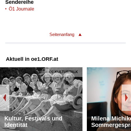
Sendereihe
Ö1 Journale
Seitenanfang
Aktuell in oe1.ORF.at
Ö1 KULTURTALK
Kultur, Festivals und
Milena Michik
Identität
Sommergespr