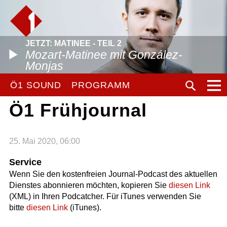
JETZT: MATINEE - TEIL 2
Mozart-Matinee mit González-
Monjas
Ö1 SOUND
PROGRAMM
Ö1 Frühjournal
25. Mai 2020, 06:00
Service
Wenn Sie den kostenfreien Journal-Podcast des aktuellen
Dienstes abonnieren möchten, kopieren Sie
diesen Link
(XML) in Ihren Podcatcher. Für iTunes verwenden Sie
bitte
diesen Link
(iTunes).