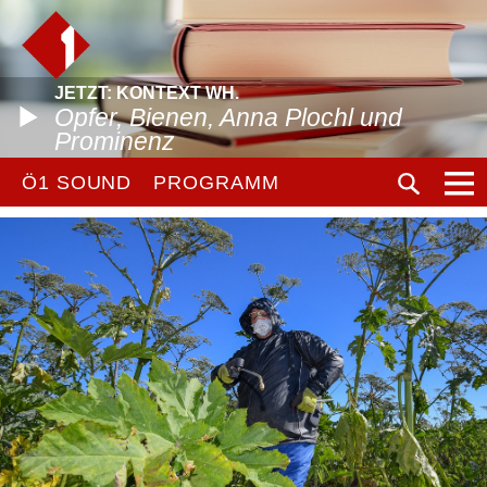
JETZT: KONTEXT WH.
Opfer, Bienen, Anna Plochl und
Prominenz
Ö1 SOUND
PROGRAMM