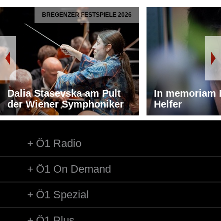
BREGENZER FESTSPIELE 2026
Dalia Stasevska am Pult
In memoriam 
der Wiener Symphoniker
Helfer
Ö1 Radio
Ö1 On Demand
Ö1 Spezial
Ö1 Plus