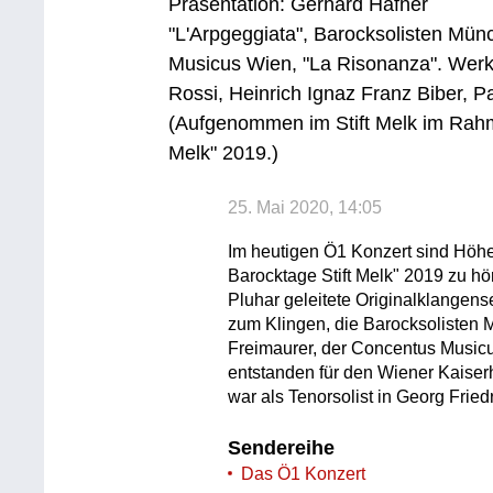
Präsentation: Gerhard Hafner
"L'Arpgeggiata", Barocksolisten Mün
Musicus Wien, "La Risonanza". Werke
Rossi, Heinrich Ignaz Franz Biber, P
(Aufgenommen im Stift Melk im Rahme
Melk" 2019.)
25. Mai 2020, 14:05
Im heutigen Ö1 Konzert sind Höhe
Barocktage Stift Melk" 2019 zu hö
Pluhar geleitete Originalklangens
zum Klingen, die Barocksolisten 
Freimaurer, der Concentus Musicu
entstanden für den Wiener Kaiser
war als Tenorsolist in Georg Frie
Sendereihe
Das Ö1 Konzert