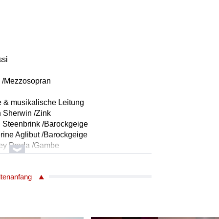
ssi
li /Mezzosopran
e & musikalische Leitung
 Sherwin /Zink
 Steenbrink /Barockgeige
ine Aglibut /Barockgeige
ney Prada /Gambe
xu Obregon /Barockcello
na van Laarhoven /Lirone
itenanfang
Maria Marti Duran /Theorbe, Barockgitarre
 Papadopoulou /Barockharfe
Kitamika /Cembalo & Orgelpositiv