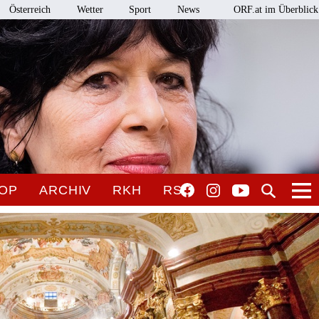
Österreich
Wetter
Sport
News
ORF.at im Überblick
OP
ARCHIV
RKH
RSO