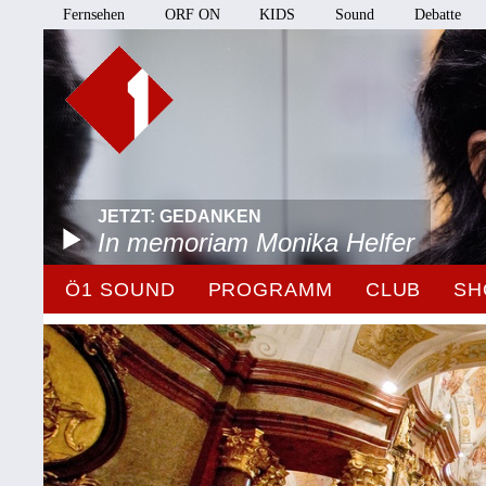
Fernsehen
ORF ON
KIDS
Sound
Debatte
JETZT: GEDANKEN
In memoriam Monika Helfer
Ö1 SOUND
PROGRAMM
CLUB
SH