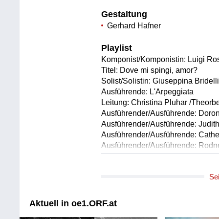
Gestaltung
Gerhard Hafner
Playlist
Komponist/Komponistin: Luigi Ro
Titel: Dove mi spingi, amor?
Solist/Solistin: Giuseppina Bridel
Ausführende: L'Arpeggiata
Leitung: Christina Pluhar /Theorb
Ausführender/Ausführende: Doron
Ausführender/Ausführende: Judith
Ausführender/Ausführende: Cather
Ausführender/Ausführende: Rod
Ausführender/Ausführende: Joset
Ausführender/Ausführende: Pauli
Se
Ausführender/Ausführende: Josep 
Ausführender/Ausführende: Flora
Ausführender/Ausführende: Haru 
Aktuell in oe1.ORF.at
Länge: 08:38 min