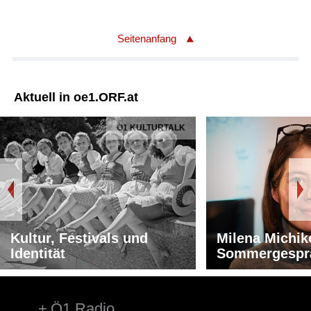
Label: Naxos 8557769
Seitenanfang
Aktuell in oe1.ORF.at
Ö1 KULTURTALK
Kultur, Festivals und
Milena Michik
Identität
Sommergespr
Ö1 Radio