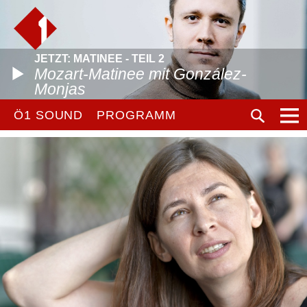
JETZT: MATINEE - TEIL 2
Mozart-Matinee mit González-
Monjas
Ö1 SOUND
PROGRAMM