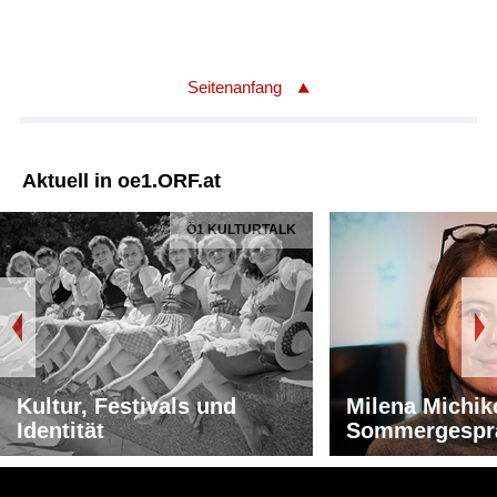
Seitenanfang
Aktuell in oe1.ORF.at
Ö1 KULTURTALK
Kultur, Festivals und
Milena Michik
Identität
Sommergespr