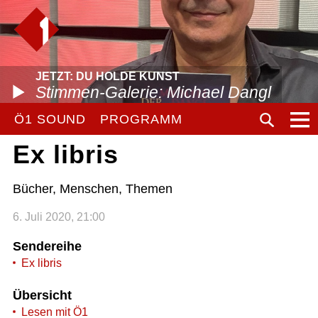
JETZT: DU HOLDE KUNST
Stimmen-Galerie: Michael Dangl
Ö1 SOUND
PROGRAMM
Ex libris
Bücher, Menschen, Themen
6. Juli 2020, 21:00
Sendereihe
Ex libris
Übersicht
Lesen mit Ö1