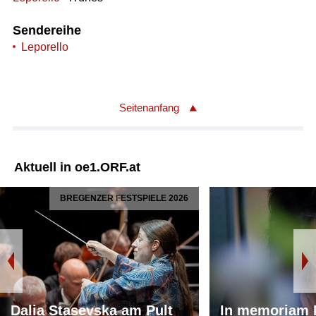
Sendereihe
Leporello
Seitenanfang
Aktuell in oe1.ORF.at
BREGENZER FESTSPIELE 2026
Dalia Stasevska am Pult
In memoriam 