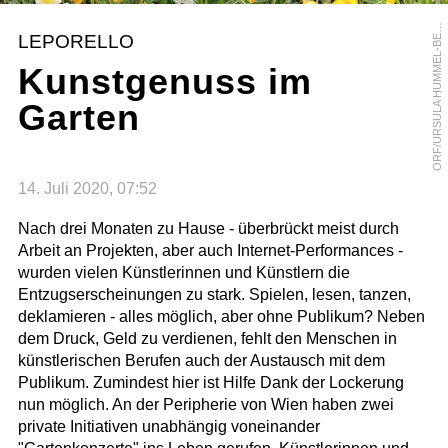
R
F
/
U
R
S
U
L
A
H
U
M
M
E
L
-
B
R
G
E
O
R
LEPORELLO
E
Kunstgenuss im
Garten
14. Juli 2020, 07:52
Nach drei Monaten zu Hause - überbrückt meist durch
Arbeit an Projekten, aber auch Internet-Performances -
wurden vielen Künstlerinnen und Künstlern die
Entzugserscheinungen zu stark. Spielen, lesen, tanzen,
deklamieren - alles möglich, aber ohne Publikum? Neben
dem Druck, Geld zu verdienen, fehlt den Menschen in
künstlerischen Berufen auch der Austausch mit dem
Publikum. Zumindest hier ist Hilfe Dank der Lockerung
nun möglich. An der Peripherie von Wien haben zwei
private Initiativen unabhängig voneinander