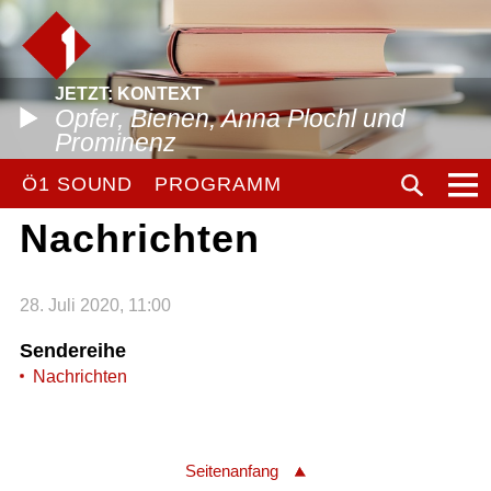
JETZT: KONTEXT
Opfer, Bienen, Anna Plochl und
Prominenz
Ö1 SOUND
PROGRAMM
Nachrichten
28. Juli 2020, 11:00
Sendereihe
Nachrichten
Seitenanfang