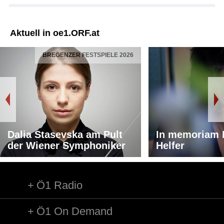
Aktuell in oe1.ORF.at
BREGENZER FESTSPIELE 2026
Dalia Stasevska am Pult
In memoriam 
der Wiener Symphoniker
Helfer
Ö1 Radio
Ö1 On Demand