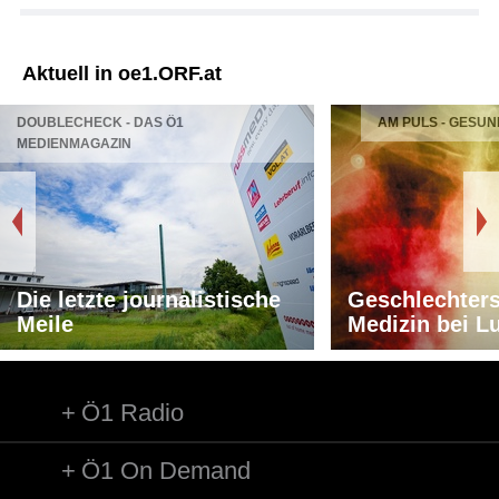
Aktuell in oe1.ORF.at
DOUBLECHECK - DAS Ö1
AM PULS - GESUN
MEDIENMAGAZIN
Die letzte journalistische
Geschlechters
Meile
Medizin bei L
Ö1 Radio
Ö1 On Demand