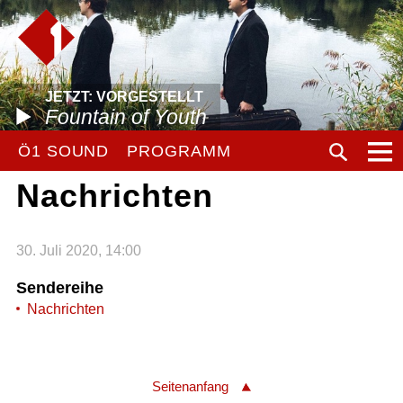
JETZT: VORGESTELLT
Fountain of Youth
Ö1 SOUND
PROGRAMM
Nachrichten
30. Juli 2020, 14:00
Sendereihe
Nachrichten
Seitenanfang