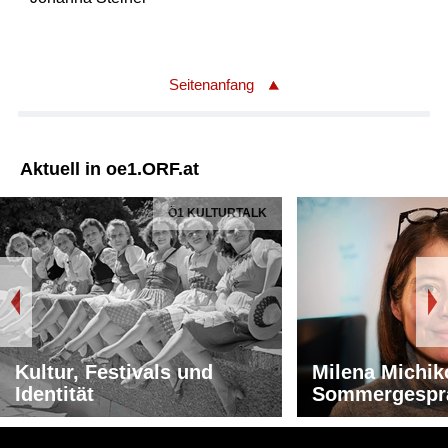
Seitenanfang
Aktuell in oe1.ORF.at
Ö1 KULTURTALK
Kultur, Festivals und
Milena Michik
Identität
Sommergespr