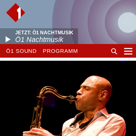
JETZT: Ö1 NACHTMUSIK
Ö1 Nachtmusik
Ö1 SOUND
PROGRAMM