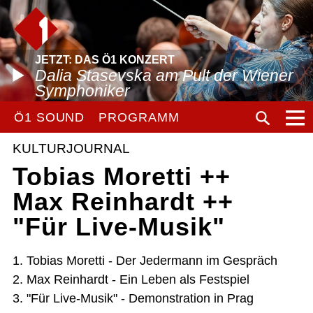
JETZT: DAS Ö1 KONZERT
Dalia Stasevska am Pult der Wiener
Symphoniker
Ö1 SOUND
PROGRAMM
KULTURJOURNAL
Tobias Moretti ++
Max Reinhardt ++
"Für Live-Musik"
1. Tobias Moretti - Der Jedermann im Gespräch
2. Max Reinhardt - Ein Leben als Festspiel
3. "Für Live-Musik" - Demonstration in Prag