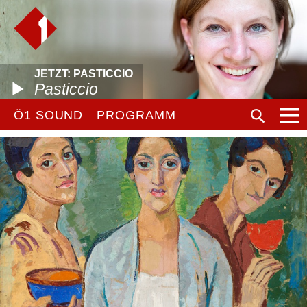
JETZT: PASTICCIO
Pasticcio
Ö1 SOUND
PROGRAMM