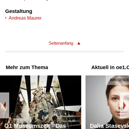
Gestaltung
Andreas Maurer
Seitenanfang
Mehr zum Thema
Aktuell in oe1.
BREGENZER
Ö1 Museumszeit - Das
Dalia Stasevs