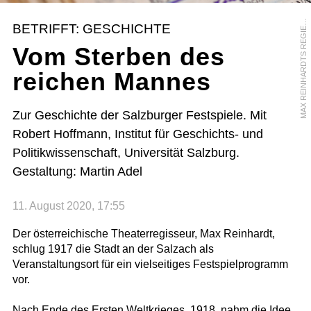
M
L
BETRIFFT: GESCHICHTE
E
Vom Sterben des
reichen Mannes
Zur Geschichte der Salzburger Festspiele. Mit
Robert Hoffmann, Institut für Geschichts- und
Politikwissenschaft, Universität Salzburg.
Gestaltung: Martin Adel
11. August 2020, 17:55
Der österreichische Theaterregisseur, Max Reinhardt,
schlug 1917 die Stadt an der Salzach als
Veranstaltungsort für ein vielseitiges Festspielprogramm
vor.
Nach Ende des Ersten Weltkrieges, 1918, nahm die Idee