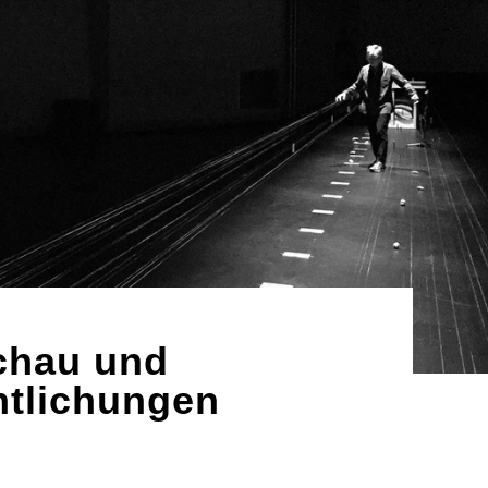
chau und
ntlichungen