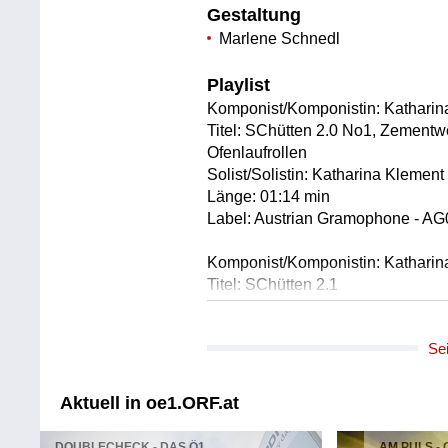
Gestaltung
Marlene Schnedl
Playlist
Komponist/Komponistin: Katharin
Titel: SChütten 2.0 No1, Zementw
Ofenlaufrollen
Solist/Solistin: Katharina Klement
Länge: 01:14 min
Label: Austrian Gramophone - A
Komponist/Komponistin: Katharin
Titel: SChütten 2.1
Solist/Solistin: Audrey Chen (cello
Länge: 08:49 min
Se
Label: Austrian Gramophone - A
Komponist/Komponistin: Katharin
Aktuell in oe1.ORF.at
Titel: Schütten 1.0 No. 1: Zement
Gosse und Ketten
DOUBLECHECK - DAS Ö1
AM PULS -