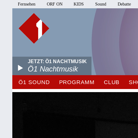
Fernsehen
ORF ON
KIDS
Sound
Debatte
JETZT: Ö1 NACHTMUSIK
Ö1 Nachtmusik
Ö1 SOUND
PROGRAMM
CLUB
SH