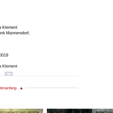
a Klement
erk Mannersdorf,
G0018
a Klement
)
itenanfang
G0018
a Klement
werk Mannersdorf,
 GESUNDHEIT UND MEDIZIN
PUNKT EIN