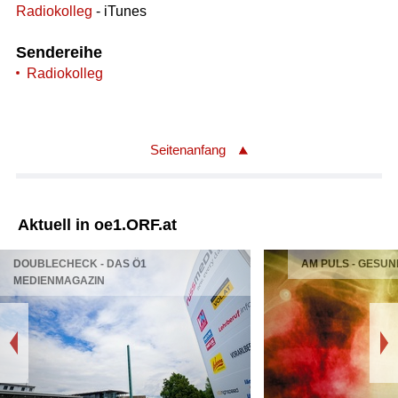
Radiokolleg
- iTunes
Sendereihe
Radiokolleg
Seitenanfang
Aktuell in oe1.ORF.at
DOUBLECHECK - DAS Ö1
AM PULS - GESUN
MEDIENMAGAZIN