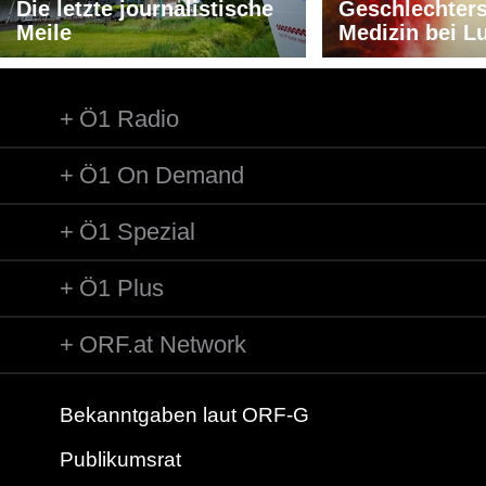
Die letzte journalistische
Geschlechters
Meile
Medizin bei L
Ö1 Radio
Ö1 On Demand
Ö1 Spezial
Ö1 Plus
ORF.at Network
Bekanntgaben laut ORF-G
Publikumsrat