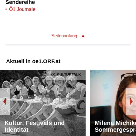
Sendereihe
Ö1 Journale
Seitenanfang
Aktuell in oe1.ORF.at
Ö1 KULTURTALK
Kultur, Festivals und
Milena Michik
Identität
Sommergespr