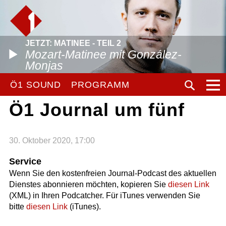
JETZT: MATINEE - TEIL 2
Mozart-Matinee mit González-
Monjas
Ö1 SOUND
PROGRAMM
Ö1 Journal um fünf
30. Oktober 2020, 17:00
Service
Wenn Sie den kostenfreien Journal-Podcast des aktuellen
Dienstes abonnieren möchten, kopieren Sie
diesen Link
(XML) in Ihren Podcatcher. Für iTunes verwenden Sie
bitte
diesen Link
(iTunes).