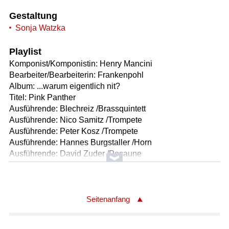
Gestaltung
Sonja Watzka
Playlist
Komponist/Komponistin: Henry Mancini
Bearbeiter/Bearbeiterin: Frankenpohl
Album: ...warum eigentlich nit?
Titel: Pink Panther
Ausführende: Blechreiz /Brassquintett
Ausführende: Nico Samitz /Trompete
Ausführende: Peter Kosz /Trompete
Ausführende: Hannes Burgstaller /Horn
Ausführende: David Zuder /Posaune
Ausführende: Martin Kohlweis /Tuba
Länge: 02:31 min
Label: ARGE20150201
Seitenanfang
Komponist/Komponistin: Carl Philipp Emanuel Bach/1714
- 1788