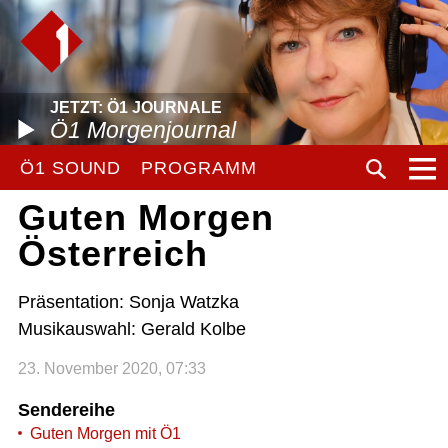
JETZT: Ö1 JOURNALE
Ö1 Morgenjournal
Ö1 SOUND
PROGRAMM
Guten Morgen
Österreich
Präsentation: Sonja Watzka
Musikauswahl: Gerald Kolbe
23. November 2020, 07:33
Sendereihe
Guten Morgen mit Ö1