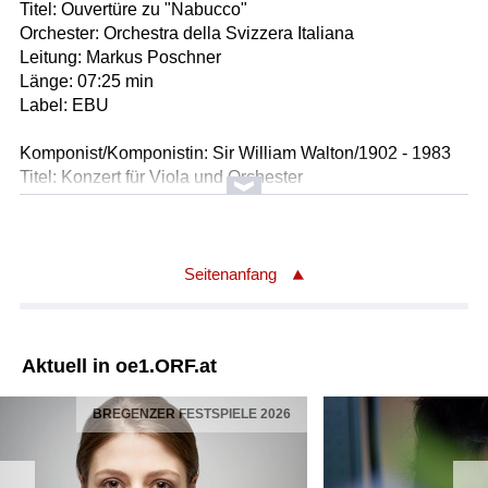
Titel: Ouvertüre zu "Nabucco"
Orchester: Orchestra della Svizzera Italiana
Leitung: Markus Poschner
Länge: 07:25 min
Label: EBU
Komponist/Komponistin: Sir William Walton/1902 - 1983
Titel: Konzert für Viola und Orchester
* Andante comodo - 1.Satz
* Vivo, con moto preciso - 2.Satz
* Allegro moderato - 3.Satz
Violakonzert
Seitenanfang
Solist/Solistin: Nils Mönkemeyer / Bratsche
Orchester: Orchestra della Svizzera Italiana
Leitung: Markus Poschner
Aktuell in oe1.ORF.at
Länge: 28:40 min
Label: EBU
BREGENZER FESTSPIELE 2026
Komponist/Komponistin: Giuseppe Verdi/1813 - 1901
Titel: Ouvertüre zu der Oper in 3 Akten "Stiffelio"