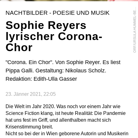
R
F
/
U
R
S
U
L
A
H
U
M
M
E
L
-
B
R
G
E
O
R
NACHTBILDER - POESIE UND MUSIK
E
Sophie Reyers
lyrischer Corona-
Chor
"Corona. Ein Chor". Von Sophie Reyer. Es liest
Pippa Galli. Gestaltung: Nikolaus Scholz.
Redaktion: Edith-Ulla Gasser
23. Jänner 2021, 22:05
Die Welt im Jahr 2020. Was noch vor einem Jahr wie
Science Fiction klang, ist heute Realität: Die Pandemie
hat uns fest im Griff, und allenthalben macht sich
Krisenstimmung breit.
Nicht so bei der in Wien geborene Autorin und Musikerin