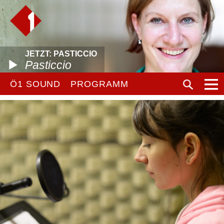
JETZT: PASTICCIO
Pasticcio
Ö1 SOUND
PROGRAMM