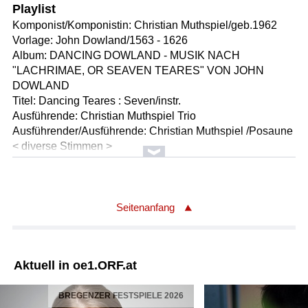
Playlist
Komponist/Komponistin: Christian Muthspiel/geb.1962
Vorlage: John Dowland/1563 - 1626
Album: DANCING DOWLAND - MUSIK NACH
"LACHRIMAE, OR SEAVEN TEARES" VON JOHN
DOWLAND
Titel: Dancing Teares : Seven/instr.
Ausführende: Christian Muthspiel Trio
Ausführender/Ausführende: Christian Muthspiel /Posaune
< diverse Stimmen >
Ausführender/Ausführende: Franck Tortiller /Vibr.
Ausführender/Ausführende: Georg Breinschmid /Bass
Länge: 02:52 min
Label: Emarcy/Universal 1799994
Seitenanfang
Komponist/Komponistin: John Dowland/1563 - 1626
Gesamttitel: Musicke for the Lute
Aktuell in oe1.ORF.at
Titel: Lachrimae
Solist/Solistin: Paul O'Dette /Laute
BREGENZER FESTSPIELE 2026
Länge: 05:09 min