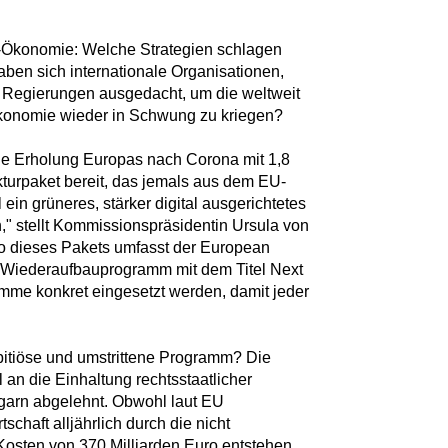
-Ökonomie: Welche Strategien schlagen
ben sich internationale Organisationen,
Regierungen ausgedacht, um die weltweit
Ökonomie wieder in Schwung zu kriegen?
die Erholung Europas nach Corona mit 1,8
kturpaket bereit, das jemals aus dem EU-
 ein grüneres, stärker digital ausgerichtetes
," stellt Kommissionspräsidentin Ursula von
uro dieses Pakets umfasst der European
 Wiederaufbauprogramm mit dem Titel Next
mme konkret eingesetzt werden, damit jeder
bitiöse und umstrittene Programm? Die
 an die Einhaltung rechtsstaatlicher
garn abgelehnt. Obwohl laut EU
chaft alljährlich durch die nicht
Kosten von 370 Milliarden Euro entstehen,