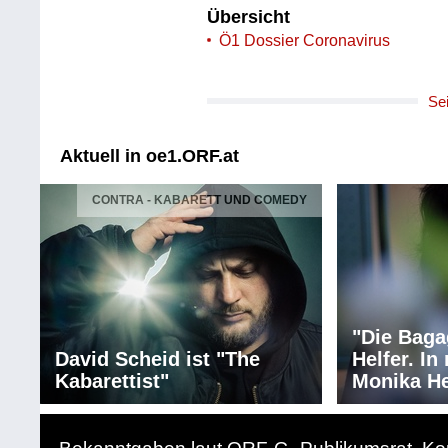
Übersicht
Ö1 Dossier Coronavirus
Se
Aktuell in oe1.ORF.at
CONTRA - KABARETT UND COMEDY
"Die Baga
David Scheid ist "The
Helfer. I
Kabarettist"
Monika He