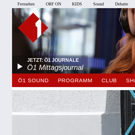
Fernsehen
ORF ON
KIDS
Sound
Debatte
JETZT: Ö1 JOURNALE
Ö1 Mittagsjournal
Ö1 SOUND
PROGRAMM
CLUB
SH