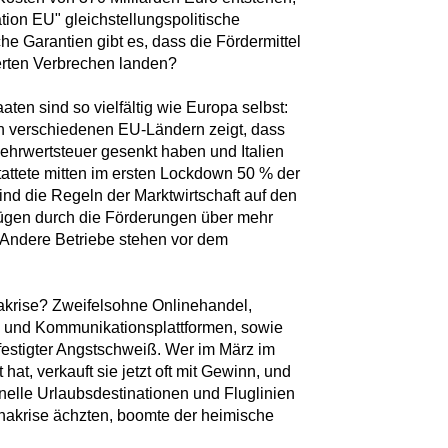
ion EU" gleichstellungspolitische
 Garantien gibt es, dass die Fördermittel
erten Verbrechen landen?
ten sind so vielfältig wie Europa selbst:
in verschiedenen EU-Ländern zeigt, dass
ehrwertsteuer gesenkt haben und Italien
tattete mitten im ersten Lockdown 50 % der
nd die Regeln der Marktwirtschaft auf den
rfügen durch die Förderungen über mehr
. Andere Betriebe stehen vor dem
akrise? Zweifelsohne Onlinehandel,
n und Kommunikationsplattformen, sowie
festigter Angstschweiß. Wer im März im
 hat, verkauft sie jetzt oft mit Gewinn, und
nelle Urlaubsdestinationen und Fluglinien
nakrise ächzten, boomte der heimische