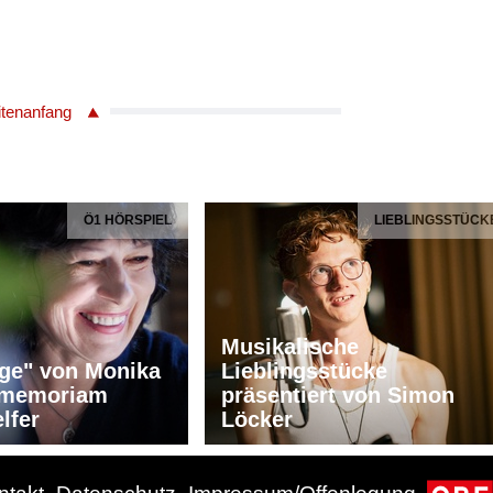
itenanfang
Ö1 HÖRSPIEL
LIEBLINGSSTÜCK
Musikalische
ge" von Monika
Lieblingsstücke
n memoriam
präsentiert von Simon
lfer
Löcker