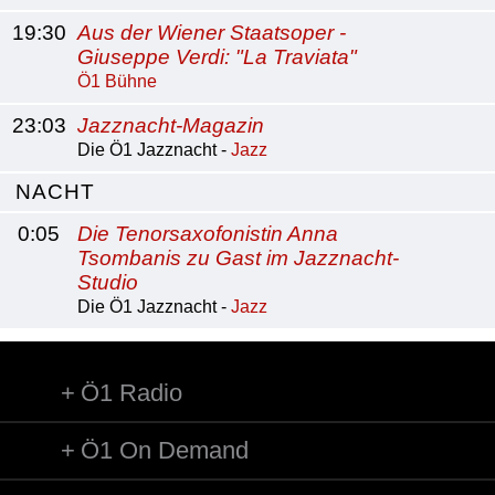
19:30
Aus der Wiener Staatsoper -
Giuseppe Verdi: "La Traviata"
Ö1 Bühne
23:03
Jazznacht-Magazin
Die Ö1 Jazznacht -
Jazz
NACHT
0:05
Die Tenorsaxofonistin Anna
Tsombanis zu Gast im Jazznacht-
Studio
Die Ö1 Jazznacht -
Jazz
Ö1 Radio
Ö1 On Demand