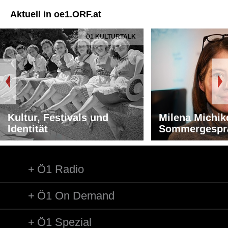
Aktuell in oe1.ORF.at
Ö1 KULTURTALK
Kultur, Festivals und
Milena Michik
Identität
Sommergespr
Ö1 Radio
Ö1 On Demand
Ö1 Spezial