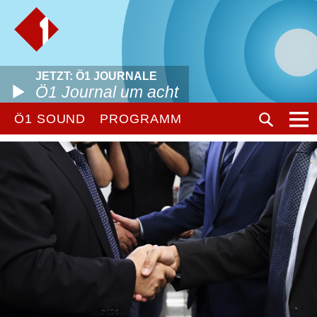
JETZT: Ö1 JOURNALE
Ö1 Journal um acht
Ö1 SOUND
PROGRAMM